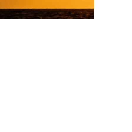
Peter Stehouwer
27 mrt 2019
3 minuten om te lezen
Waar word jij HAPPY van?