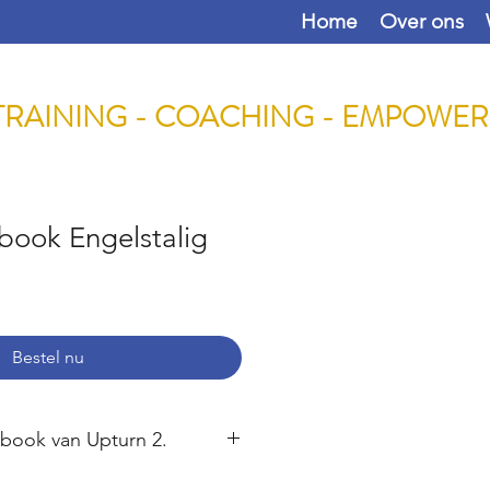
Home
Over ons
TRAINING - COACHING - EMPOWE
book Engelstalig
Bestel nu
e-book van Upturn 2.